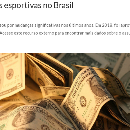
esportivas no Brasil
sou por mudanças significativas nos últimos anos. Em 2018, foi apro
 Acesse este recurso externo para encontrar mais dados sobre o ass