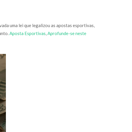
vada uma lei que legalizou as apostas esportivas,
unto.
Aposta Esportivas
,
Aprofunde-se neste