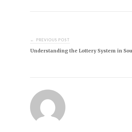
Post
PREVIOUS POST
←
Understanding the Lottery System in Sou
navigation