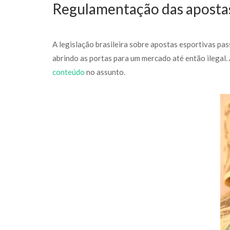
Regulamentação das apostas 
A legislação brasileira sobre apostas esportivas pas
abrindo as portas para um mercado até então ilegal.
conteúdo
no assunto.