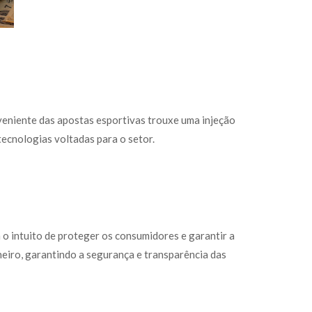
veniente das apostas esportivas trouxe uma injeção
ecnologias voltadas para o setor.
 o intuito de proteger os consumidores e garantir a
heiro, garantindo a segurança e transparência das