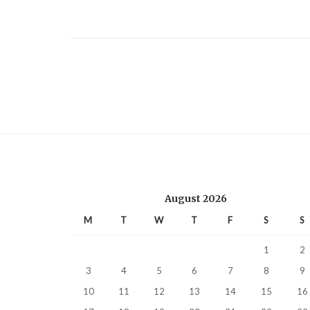
August 2026
M
T
W
T
F
S
S
1
2
3
4
5
6
7
8
9
10
11
12
13
14
15
16